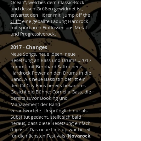
Ocean”, welches dem Classic-Rock
und dessen Größen gewidmet ist,
erwartet den Hörer mit
“Jump off the
Cliff”
eine geballte Ladung Hardrock
mit spürbaren Einflüssen aus Metal-
und Progressiverock.
2017 - Changes
Neue Songs, neue Ideen, neue
Besetzung an Bass und Drums…2017
kommt mit Bernhard Sattra neue
Hardrock Power an den Drums in die
Band. Als neue Bassistin betritt ein
den Cil City Fans bereits bekanntes
Gesicht die Bühne: Cornelia Gass, die
bereits zuvor Booking und
Management der Band
verantwortete. Ursprünglich nur als
Substitut gedacht, stellt sich bald
heraus, dass diese Besetzung einfach
(b)passt. Das neue Line-up war bereit
für die nächsten Festivals (
Novarock
,