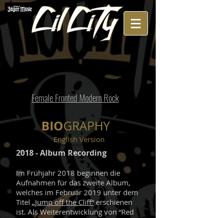
Female Fronted Modern Rock
BIO
GRAPHY
English Version
2018 - Album Recording
Im Frühjahr 2018 beginnen die
Aufnahmen für das zweite Album,
welches im Februar 2019 unter dem
Titel
„Jump off the Cliff“
erschienen
ist. Als Weiterentwicklung von “Red