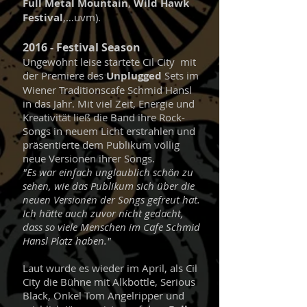
Full Metal Mountain
,
Wild Hawk
Festival
,…uvm).
2016 - Festival Season
Ungewohnt leise startete Cil City mit
der Premiere des
Unplugged
Sets im
Wiener Traditionscafe Schmid Hansl
in das Jahr. Mit viel Zeit, Energie und
Kreativität ließ die Band ihre Rock-
Songs in neuem Licht erstrahlen und
präsentierte dem Publikum völlig
neue Versionen ihrer Songs.
"Es war einfach unglaublich schön zu
sehen, wie das Publikum sich über die
neuen Versionen der Songs gefreut hat.
Ich hätte auch zuvor nicht gedacht,
dass so viele Menschen im Cafe Schmid
Hansl Platz haben."
Laut wurde es wieder im April, als Cil
City die Bühne mit Alkbottle, Serious
Black, Onkel Tom Angelripper und