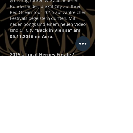
großartig rocken wie alle anderen
Bundesländer, die Cil City auf Ihrer
Red Ocean Tour 2016 auf zahlreichen
Festivals begeistern durften. Mit
neuen Songs und einem neuen Video
sind Cil City
"Back in Vienna" am
05.11.2016
im Aera.
2015 – Local Heroes Finale /
Debutalbum Red Ocean
Im Local Heroes Bandcontest schaffte
es Cil City unter mehr als 300
teilnehmenden Bands aus ganz
Österreich ins Finale. Neben
zahlreichen weiteren
Auftritten, wie in der Szene Wien, am
Hafen Open Air oder dem
Schwechater Stadtfest wurde intensiv
am
Debutalbum „Red Ocean“
gearbeitet, dass im Oktober 2015
veröffentlicht wurde. Zur Single „Back