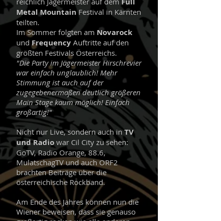
reichlich Jägermeister auf dem
Full
Metal Mountain
Festival in Kärnten
teilten.
Im Sommer folgten am
Novarock
und
Frequency
Auftritte auf den
größten Festivals Österreichs.
"Die Party im Jägermeister Hirschrevier
war einfach unglaublich! Mehr
Stimmung ist auch auf der
zugegebenermaßen deutlich größeren
Main Stage kaum möglich! Einfach
großartig!"
Nicht nur Live, sondern auch in
TV
und Radio
war Cil City zu sehen:
GoTV, Radio Orange, 88.6,
MulatschagTV und auch ORF2
brachten Beiträge über die
österreichische Rockband.
Am Ende des Jahres können nun die
Wiener beweisen, dass sie genauso